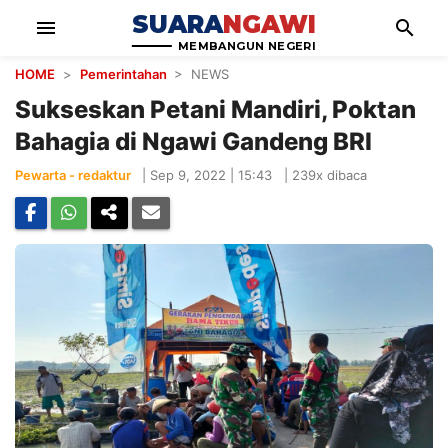
SUARA
NGAWI
menu
search
MEMBANGUN NEGERI
HOME
>
Pemerintahan
> NEWS
Sukseskan Petani Mandiri, Poktan
Bahagia di Ngawi Gandeng BRI
Pewarta - redaktur
|
Sep 9, 2022 | 15:43
|
239x dibaca