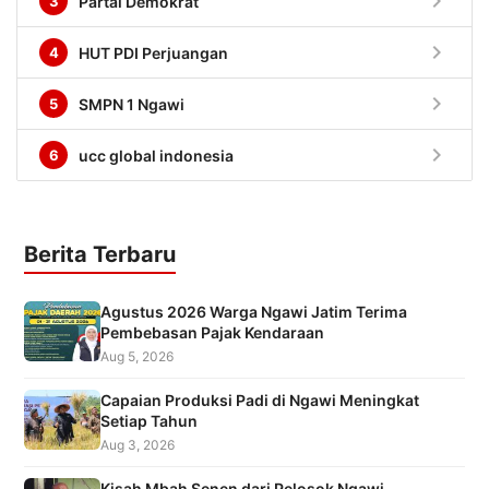
chevron_right
3
Partai Demokrat
chevron_right
4
HUT PDI Perjuangan
chevron_right
5
SMPN 1 Ngawi
chevron_right
6
ucc global indonesia
Berita Terbaru
Agustus 2026 Warga Ngawi Jatim Terima
Pembebasan Pajak Kendaraan
Aug 5, 2026
Capaian Produksi Padi di Ngawi Meningkat
Setiap Tahun
Aug 3, 2026
Kisah Mbah Senen dari Pelosok Ngawi