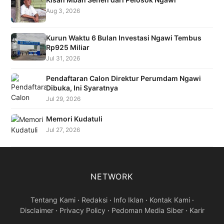
Aug 3, 2026
Kurun Waktu 6 Bulan Investasi Ngawi Tembus
Rp925 Miliar
Jul 31, 2026
Pendaftaran Calon Direktur Perumdam Ngawi
Dibuka, Ini Syaratnya
Jul 29, 2026
Memori Kudatuli
Jul 27, 2026
NETWORK
Tentang Kami
·
Redaksi
·
Info Iklan
·
Kontak Kami
·
Disclaimer
·
Privacy Policy
·
Pedoman Media Siber
·
Karir