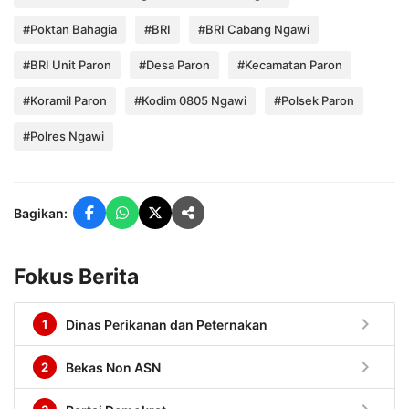
#Poktan Bahagia
#BRI
#BRI Cabang Ngawi
#BRI Unit Paron
#Desa Paron
#Kecamatan Paron
#Koramil Paron
#Kodim 0805 Ngawi
#Polsek Paron
#Polres Ngawi
Bagikan:
Fokus Berita
chevron_right
1
Dinas Perikanan dan Peternakan
chevron_right
2
Bekas Non ASN