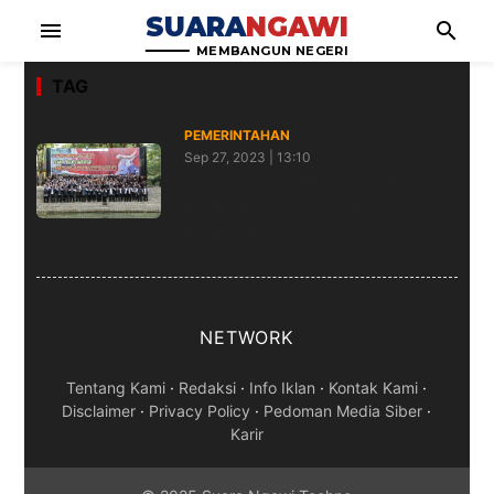
SUARA
NGAWI
menu
search
MEMBANGUN NEGERI
TAG
PEMERINTAHAN
Sep 27, 2023 | 13:10
Kepengurusan Pokdarwis Ngawi
Dikukuhkan, Target Utama
Hidupkan Desa Wisata
NETWORK
Tentang Kami
·
Redaksi
·
Info Iklan
·
Kontak Kami
·
Disclaimer
·
Privacy Policy
·
Pedoman Media Siber
·
Karir