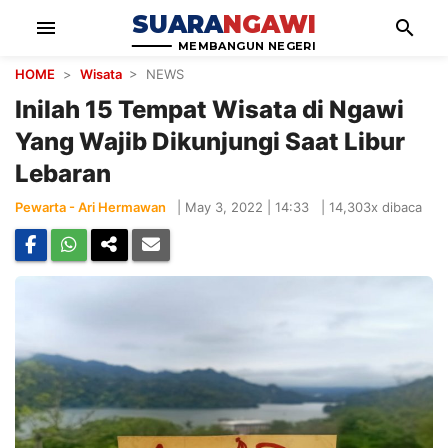
SUARA
NGAWI
menu
search
MEMBANGUN NEGERI
HOME
>
Wisata
> NEWS
Inilah 15 Tempat Wisata di Ngawi
Yang Wajib Dikunjungi Saat Libur
Lebaran
Pewarta - Ari Hermawan
|
May 3, 2022 | 14:33
|
14,303x dibaca