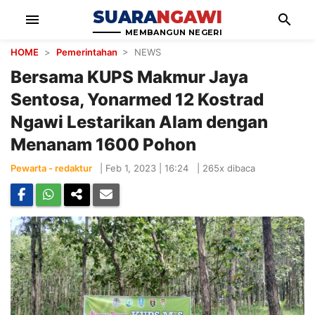
SUARA
NGAWI
menu
search
MEMBANGUN NEGERI
HOME
>
Pemerintahan
> NEWS
Bersama KUPS Makmur Jaya
Sentosa, Yonarmed 12 Kostrad
Ngawi Lestarikan Alam dengan
Menanam 1600 Pohon
Pewarta - redaktur
|
Feb 1, 2023 | 16:24
|
265x dibaca