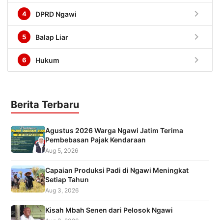
chevron_right
4
DPRD Ngawi
chevron_right
5
Balap Liar
chevron_right
6
Hukum
Berita Terbaru
Agustus 2026 Warga Ngawi Jatim Terima
Pembebasan Pajak Kendaraan
Aug 5, 2026
Capaian Produksi Padi di Ngawi Meningkat
Setiap Tahun
Aug 3, 2026
Kisah Mbah Senen dari Pelosok Ngawi