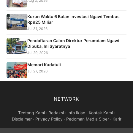
Aug 3, 2026
Kurun Waktu 6 Bulan Investasi Ngawi Tembus
Rp925 Miliar
Jul 31, 2026
Pendaftaran Calon Direktur Perumdam Ngawi
Dibuka, Ini Syaratnya
Jul 29, 2026
Memori Kudatuli
Jul 27, 2026
NETWORK
Tentang Kami
·
Redaksi
·
Info Iklan
·
Kontak Kami
·
Disclaimer
·
Privacy Policy
·
Pedoman Media Siber
·
Karir