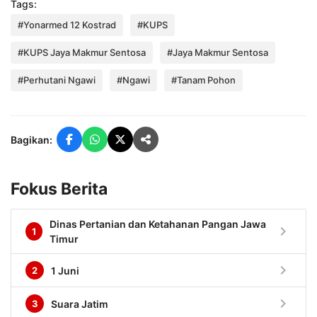
Tags:
#Yonarmed 12 Kostrad
#KUPS
#KUPS Jaya Makmur Sentosa
#Jaya Makmur Sentosa
#Perhutani Ngawi
#Ngawi
#Tanam Pohon
Bagikan:
Fokus Berita
Dinas Pertanian dan Ketahanan Pangan Jawa
chevron_right
1
Timur
chevron_right
2
1 Juni
chevron_right
3
Suara Jatim