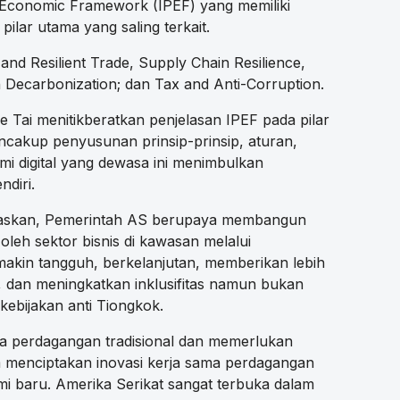
c Economic Framework (IPEF) yang memiliki
t pilar utama yang saling terkait.
 and Resilient Trade, Supply Chain Resilience,
n Decarbonization; dan Tax and Anti-Corruption.
ne Tai menitikberatkan penjelasan IPEF pada pilar
encakup penyusunan prinsip-prinsip, aturan,
omi digital yang dewasa ini menimbulkan
ndiri.
gaskan, Pemerintah AS berupaya membangun
oleh sektor bisnis di kawasan melalui
kin tangguh, berkelanjutan, memberikan lebih
a, dan meningkatkan inklusifitas namun bukan
kebijakan anti Tiongkok.
a perdagangan tradisional dan memerlukan
am menciptakan inovasi kerja sama perdagangan
i baru. Amerika Serikat sangat terbuka dalam