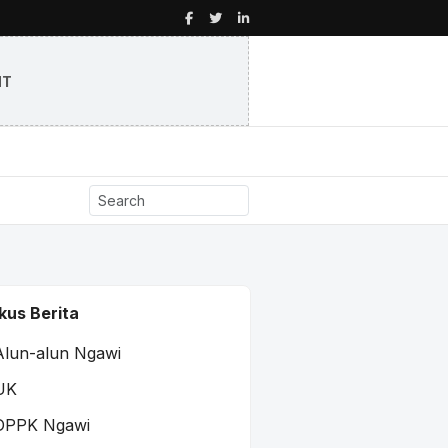
NT
kus Berita
Alun-alun Ngawi
UK
DPPK Ngawi