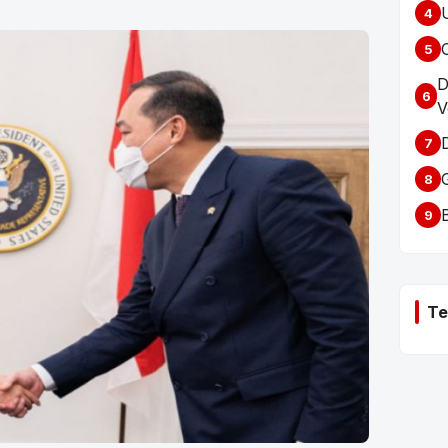
4
5
D
6
V
7
8
9
Te