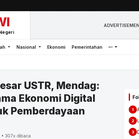
WI
ADVERTISEME
Negeri
rah
Nasional
Ekonomi
Pemerintahan
esar USTR, Mendag:
ama Ekonomi Digital
Fo
uk Pemberdayaan
1
2
3
 • 307x dibaca