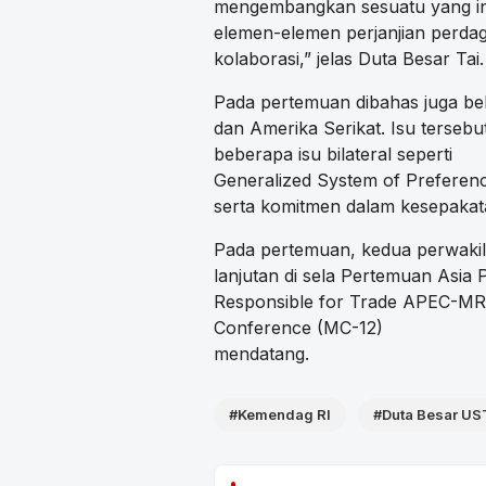
mengembangkan sesuatu yang ino
elemen-elemen perjanjian perda
kolaborasi,” jelas Duta Besar Tai.
Pada pertemuan dibahas juga beb
dan Amerika Serikat. Isu terseb
beberapa isu bilateral seperti
Generalized System of Preference
serta komitmen dalam kesepakata
Pada pertemuan, kedua perwaki
lanjutan di sela Pertemuan Asia 
Responsible for Trade APEC-MRT
Conference (MC-12)
mendatang.
#Kemendag RI
#Duta Besar U