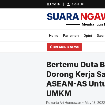
LOG IN |
SIGN UP
SUARA
NGA
Membangun 
Home
Parlemen
Opini
Dae
BREAKING NEWS
Bertemu Duta B
Dorong Kerja S
ASEAN-AS Unt
UMKM
Pewarta Ari Hermawan • May 13, 2022