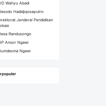
UD Wahyu Abadi
Oesodo Hadidjojosaputro
irektorat Jenderal Pendidikan
okasi
Desa Randusongo
GP Ansor Ngawi
Bumdesma Ngawi
rpopuler