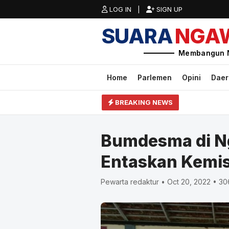
LOG IN |
SIGN UP
SUARA
NGA
Membangun 
Home
Parlemen
Opini
Dae
BREAKING NEWS
Bumdesma di N
Entaskan Kemi
Pewarta redaktur • Oct 20, 2022 • 3