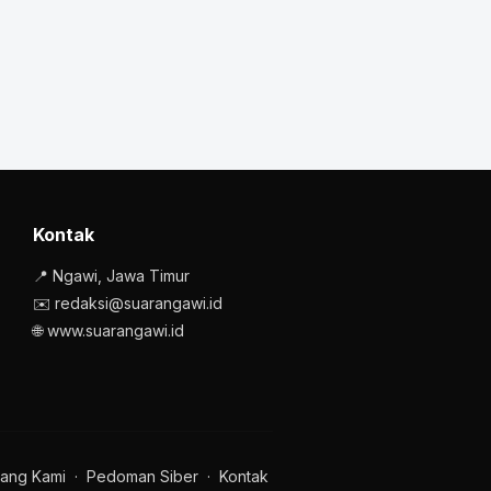
Kontak
📍 Ngawi, Jawa Timur
✉️ redaksi@suarangawi.id
🌐 www.suarangawi.id
ang Kami
·
Pedoman Siber
·
Kontak