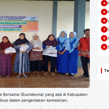
4
5
6
7
8
9
Te
a Bersama (Bumdesma) yang ada di Kabupaten
ribusi dalam pengentasan kemiskinan.