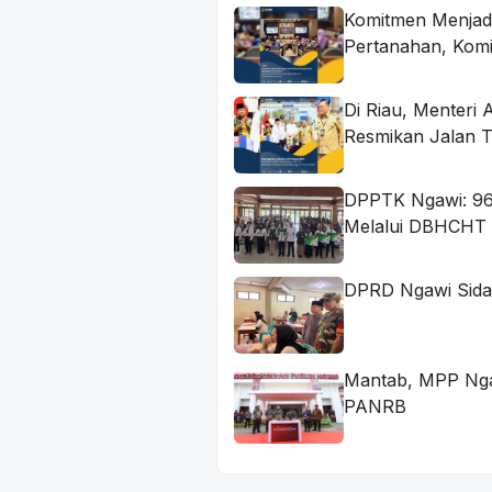
Komitmen Menjadi
Pertanahan, Komi
Di Riau, Menteri
Resmikan Jalan 
DPPTK Ngawi: 96 
Melalui DBHCHT
DPRD Ngawi Sidak
Mantab, MPP Nga
PANRB