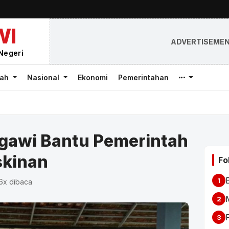
WI
ADVERTISEME
Negeri
rah
Nasional
Ekonomi
Pemerintahan
gawi Bantu Pemerintah
skinan
Fo
1
06x dibaca
2
3