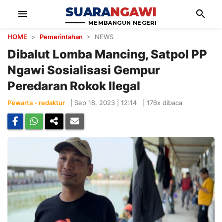
SUARA
NGAWI
menu
search
MEMBANGUN NEGERI
HOME
>
Pemerintahan
> NEWS
Dibalut Lomba Mancing, Satpol PP
Ngawi Sosialisasi Gempur
Peredaran Rokok Ilegal
Pewarta - redaktur
|
Sep 18, 2023 | 12:14
|
176x dibaca