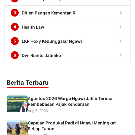
chevron_right
3
Ditjen Pangan Kementan RI
chevron_right
4
Health Law
chevron_right
5
LKP Hoxy Kedunggalar Ngawi
chevron_right
6
Dwi Rianto Jatmiko
Berita Terbaru
Agustus 2026 Warga Ngawi Jatim Terima
Pembebasan Pajak Kendaraan
Aug 5, 2026
Capaian Produksi Padi di Ngawi Meningkat
Setiap Tahun