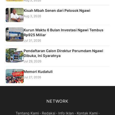
Aug 3, 2026
Kisah Mbah Senen dari Pelosok Ngawi
Aug 3, 2026
Kurun Waktu 6 Bulan Investasi Ngawi Tembus
Rp925 Miliar
Jul 31, 2026
Pendaftaran Calon Direktur Perumdam Ngawi
Dibuka, Ini Syaratnya
Jul 29, 2026
Memori Kudatuli
Jul 27, 2026
NETWORK
Tentang Kami
·
Redaksi
·
Info Iklan
·
Kontak Kami
·