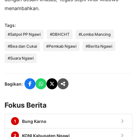
menambahkan.
Tags:
#Satpol PP Ngawi
#DBHCHT
#Lomba Mancing
#Bea dan Cukai
#Pemkab Ngawi
#Berita Ngawi
#Suara Ngawi
Bagikan:
Fokus Berita
chevron_right
1
Bung Karno
chevron_right
2
KONI Kabupaten Ngawi