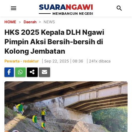
SUARA
NGAWI
menu
search
MEMBANGUN NEGERI
HOME
>
Daerah
> NEWS
HKS 2025 Kepala DLH Ngawi
Pimpin Aksi Bersih-bersih di
Kolong Jembatan
Pewarta - redaktur
|
Sep 22, 2025 | 08:36
|
241x dibaca