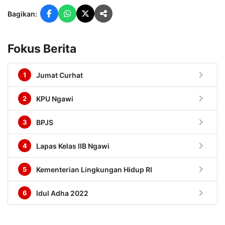
Bagikan:
Fokus Berita
chevron_right
1
Jumat Curhat
chevron_right
2
KPU Ngawi
chevron_right
3
BPJS
chevron_right
4
Lapas Kelas IIB Ngawi
chevron_right
5
Kementerian Lingkungan Hidup RI
chevron_right
6
Idul Adha 2022