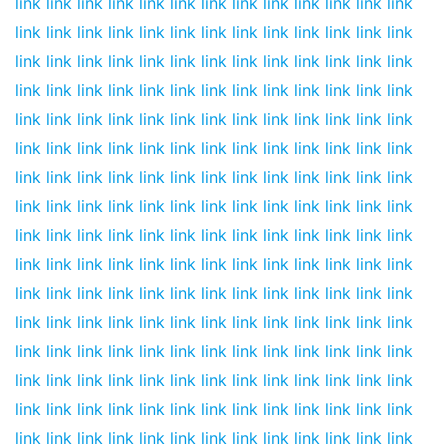
link
link
link
link
link
link
link
link
link
link
link
link
link
link
link
link
link
link
link
link
link
link
link
link
link
link
link
link
link
link
link
link
link
link
link
link
link
link
link
link
link
link
link
link
link
link
link
link
link
link
link
link
link
link
link
link
link
link
link
link
link
link
link
link
link
link
link
link
link
link
link
link
link
link
link
link
link
link
link
link
link
link
link
link
link
link
link
link
link
link
link
link
link
link
link
link
link
link
link
link
link
link
link
link
link
link
link
link
link
link
link
link
link
link
link
link
link
link
link
link
link
link
link
link
link
link
link
link
link
link
link
link
link
link
link
link
link
link
link
link
link
link
link
link
link
link
link
link
link
link
link
link
link
link
link
link
link
link
link
link
link
link
link
link
link
link
link
link
link
link
link
link
link
link
link
link
link
link
link
link
link
link
link
link
link
link
link
link
link
link
link
link
link
link
link
link
link
link
link
link
link
link
link
link
link
link
link
link