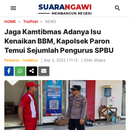
SUARA
NGAWI
menu
search
MEMBANGUN NEGERI
HOME
>
Tni/Polri
> NEWS
Jaga Kamtibmas Adanya Isu
Kenaikan BBM, Kapolsek Paron
Temui Sejumlah Pengurus SPBU
Pewarta - redaktur
|
Sep 3, 2022 | 11:12
|
204x dibaca