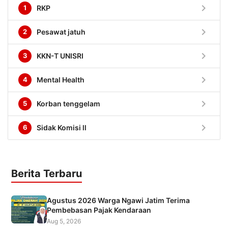
chevron_right
1
RKP
chevron_right
2
Pesawat jatuh
chevron_right
3
KKN-T UNISRI
chevron_right
4
Mental Health
chevron_right
5
Korban tenggelam
chevron_right
6
Sidak Komisi ll
Berita Terbaru
Agustus 2026 Warga Ngawi Jatim Terima
Pembebasan Pajak Kendaraan
Aug 5, 2026