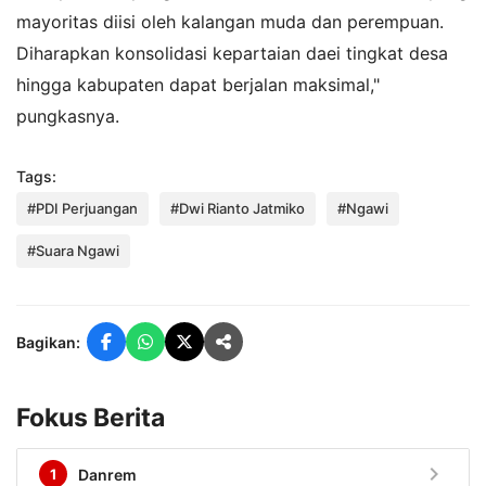
mayoritas diisi oleh kalangan muda dan perempuan.
Diharapkan konsolidasi kepartaian daei tingkat desa
hingga kabupaten dapat berjalan maksimal,"
pungkasnya.
Tags:
#PDI Perjuangan
#Dwi Rianto Jatmiko
#Ngawi
#Suara Ngawi
Bagikan:
Fokus Berita
chevron_right
1
Danrem