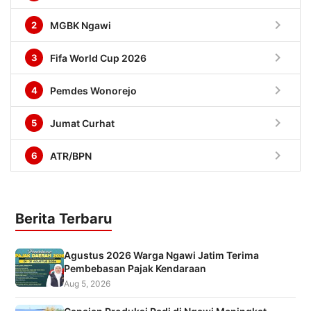
chevron_right
2
MGBK Ngawi
chevron_right
3
Fifa World Cup 2026
chevron_right
4
Pemdes Wonorejo
chevron_right
5
Jumat Curhat
chevron_right
6
ATR/BPN
Berita Terbaru
Agustus 2026 Warga Ngawi Jatim Terima
Pembebasan Pajak Kendaraan
Aug 5, 2026