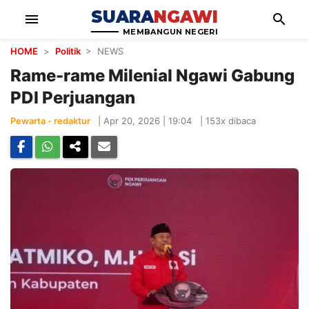
SUARA
NGAWI
menu
search
MEMBANGUN NEGERI
HOME
>
Politik
> NEWS
Rame-rame Milenial Ngawi Gabung
PDI Perjuangan
Pewarta - redaktur
|
Apr 20, 2026 | 19:04
|
153x dibaca