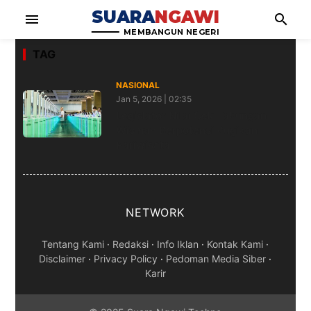
SUARA
NGAWI
menu
search
MEMBANGUN NEGERI
TAG
NASIONAL
Jan 5, 2026 | 02:35
Legislator Nilai Cek Tabungan
Wisman Berpotensi Rugikan
Pariwisata
NETWORK
Tentang Kami
·
Redaksi
·
Info Iklan
·
Kontak Kami
·
Disclaimer
·
Privacy Policy
·
Pedoman Media Siber
·
Karir