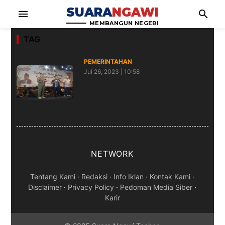
SUARA
NGAWI
menu
search
MEMBANGUN NEGERI
TAG
PEMERINTAHAN
Jul 26, 2023 | 10:58
Puter Gelang 1 Muharram, Satpol
PP Ngawi Gelar Sosialisasi
DBHCHT
NETWORK
Tentang Kami
·
Redaksi
·
Info Iklan
·
Kontak Kami
·
Disclaimer
·
Privacy Policy
·
Pedoman Media Siber
·
Karir