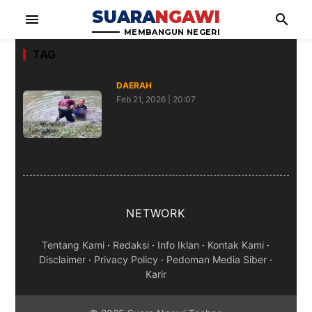
SUARA
NGAWI
menu
search
MEMBANGUN NEGERI
TAG
DAERAH
Feb 21, 2026 | 20:07
Bermain Tak Kunjung Pulang, Dua
Bocah Di Ngale Ngawi
Ditemukan Tewas Tenggelam
NETWORK
Tentang Kami
·
Redaksi
·
Info Iklan
·
Kontak Kami
·
Disclaimer
·
Privacy Policy
·
Pedoman Media Siber
·
Karir