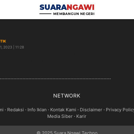
SUARA
NGAWI
MEMBANGUN NEGERI
ITIK
11, 2023 | 11:28
l Bung Karno di GBK, PDI Perjuangan Ngawi Siap
erja Menangkan Pemilu 2024
NETWORK
mi
·
Redaksi
·
Info Iklan
·
Kontak Kami
·
Disclaimer
·
Privacy Polic
Media Siber
·
Karir
© 2025 Suara Ngawi Techno