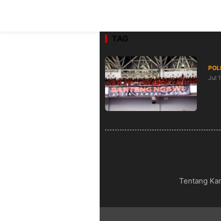
TAG
POL
Jul 
Hau
Bek
Tentang Ka