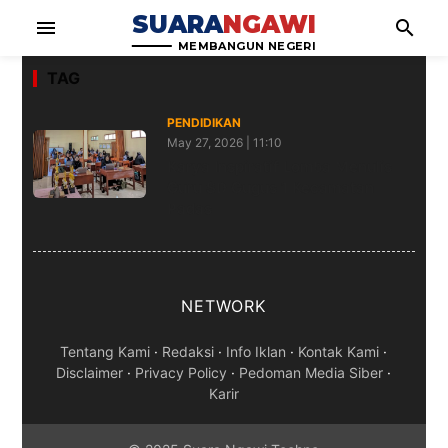
SUARA
NGAWI
menu
search
MEMBANGUN NEGERI
TAG
PENDIDIKAN
May 27, 2026 | 11:10
Karya Inspiratif Lomba Menulis
Guru SD Gugus 1 Kecamatan
Padas
NETWORK
Tentang Kami
·
Redaksi
·
Info Iklan
·
Kontak Kami
·
Disclaimer
·
Privacy Policy
·
Pedoman Media Siber
·
Karir