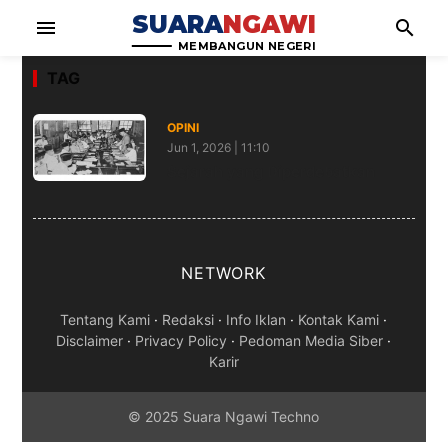
SUARA
NGAWI
menu
search
MEMBANGUN NEGERI
TAG
OPINI
Jun 1, 2026 | 11:10
Sejarah yang Diperdebatkan
NETWORK
Tentang Kami
·
Redaksi
·
Info Iklan
·
Kontak Kami
·
Disclaimer
·
Privacy Policy
·
Pedoman Media Siber
·
Karir
© 2025 Suara Ngawi Techno