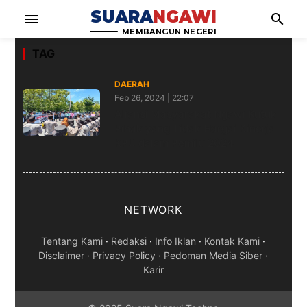
SUARA
NGAWI
menu
search
MEMBANGUN NEGERI
TAG
DAERAH
Feb 26, 2024 | 22:07
Aliansi Masyarakat Ngawi Kutuk
Pihak yang Tidak Hargai Kinerja
KPU dalam Pemilu 2024
NETWORK
Tentang Kami
·
Redaksi
·
Info Iklan
·
Kontak Kami
·
Disclaimer
·
Privacy Policy
·
Pedoman Media Siber
·
Karir