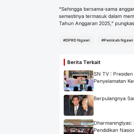
“Sehingga bersama-sama anggar
semestinya termasuk dalam mempe
Tahun Anggaran 2025,” pungkas
#DPRD Ngawi
#Pemkab Ngawi
Berita Terkait
SN TV : Preside
Penyelamatan Ke
Berpulangnya San
Dharmaningtyas: 
Pendidikan Nasio