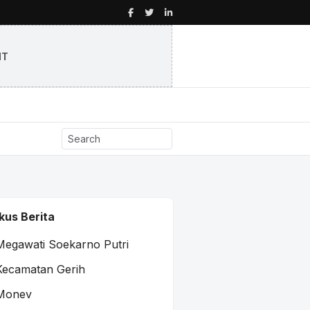
NT
kus Berita
Megawati Soekarno Putri
Kecamatan Gerih
Monev