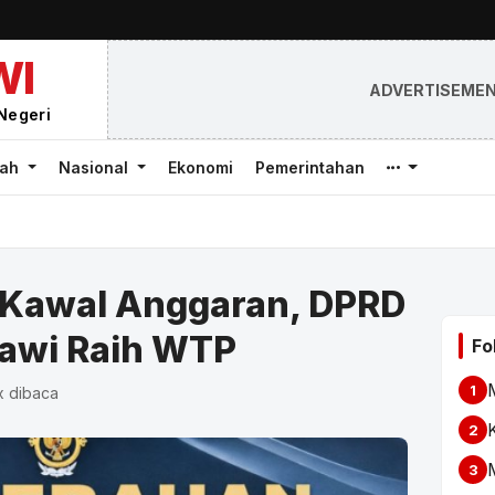
WI
ADVERTISEME
Negeri
rah
Nasional
Ekonomi
Pemerintahan
 Kawal Anggaran, DPRD
awi Raih WTP
Fo
1
x dibaca
2
3