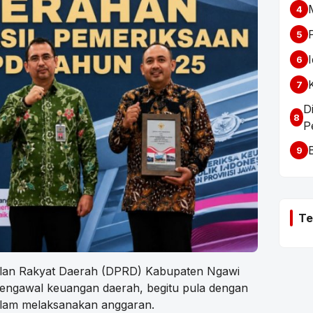
4
5
6
7
D
8
P
9
Te
an Rakyat Daerah (DPRD) Kabupaten Ngawi
 mengawal keuangan daerah, begitu pula dengan
lam melaksanakan anggaran.