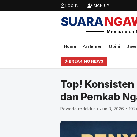
LOG IN |
SIGN UP
SUARA
NGA
Membangun 
Home
Parlemen
Opini
Dae
BREAKING NEWS
Top! Konsisten
dan Pemkab Ng
Pewarta redaktur • Jun 3, 2026 • 107