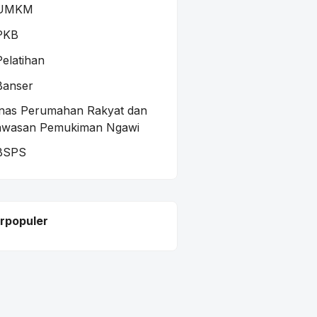
UMKM
PKB
Pelatihan
Banser
nas Perumahan Rakyat dan
awasan Pemukiman Ngawi
BSPS
rpopuler