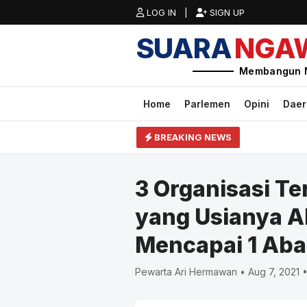
LOG IN |
SIGN UP
SUARA
NGA
Membangun 
Home
Parlemen
Opini
Dae
BREAKING NEWS
3 Organisasi Te
yang Usianya A
Mencapai 1 Aba
Pewarta Ari Hermawan • Aug 7, 2021 