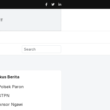
NT
kus Berita
Polsek Paron
STPN
Ansor Ngawi