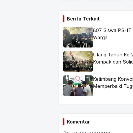
Berita Terkait
807 Siswa PSHT R
Warga
Ulang Tahun Ke-2
Kompak dan Soli
Ketimbang Konvoi
Memperbaiki Tu
Komentar