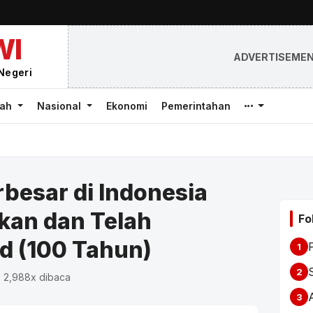
WI
ADVERTISEME
Negeri
rah
Nasional
Ekonomi
Pemerintahan
rbesar di Indonesia
kan dan Telah
Fo
d (100 Tahun)
1
2
• 2,988x dibaca
3