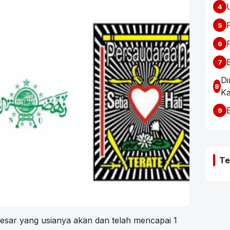
4
5
6
7
Di
8
K
9
Te
erbesar yang usianya akan dan telah mencapai 1