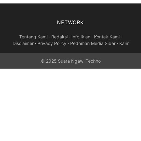
NETWORK
Tentang Kami
·
Redaksi
·
Info Iklan
·
Kontak Kami
·
Disclaimer
·
Privacy Policy
·
Pedoman Media Siber
·
Karir
© 2025 Suara Ngawi Techno