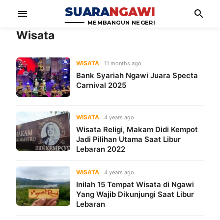
SUARA
NGAWI
menu
search
MEMBANGUN NEGERI
Wisata
WISATA
11 months ago
Bank Syariah Ngawi Juara Specta
Carnival 2025
WISATA
4 years ago
Wisata Religi, Makam Didi Kempot
Jadi Pilihan Utama Saat Libur
Lebaran 2022
WISATA
4 years ago
Inilah 15 Tempat Wisata di Ngawi
Yang Wajib Dikunjungi Saat Libur
Lebaran