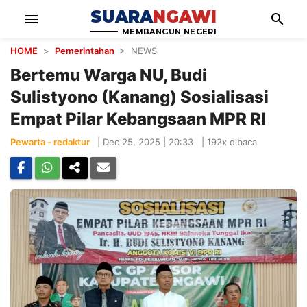
SUARA
NGAWI
menu
search
MEMBANGUN NEGERI
HOME
>
Pemerintahan
> NEWS
Bertemu Warga NU, Budi
Sulistyono (Kanang) Sosialisasi
Empat Pilar Kebangsaan MPR RI
Pewarta - redaktur
|
Dec 25, 2025 | 20:33
|
192x dibaca