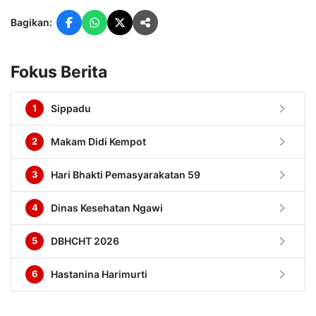
Bagikan:
Fokus Berita
chevron_right
1
Sippadu
chevron_right
2
Makam Didi Kempot
chevron_right
3
Hari Bhakti Pemasyarakatan 59
chevron_right
4
Dinas Kesehatan Ngawi
chevron_right
5
DBHCHT 2026
chevron_right
6
Hastanina Harimurti