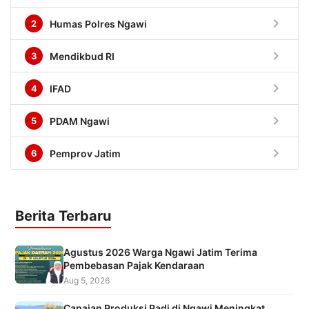
chevron_right
2
Humas Polres Ngawi
chevron_right
3
Mendikbud RI
chevron_right
4
IFAD
chevron_right
5
PDAM Ngawi
chevron_right
6
Pemprov Jatim
Berita Terbaru
Agustus 2026 Warga Ngawi Jatim Terima
Pembebasan Pajak Kendaraan
Aug 5, 2026
Capaian Produksi Padi di Ngawi Meningkat