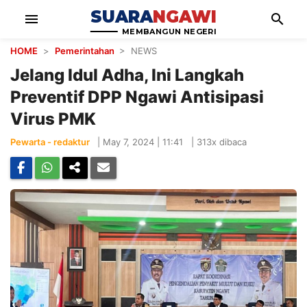
SUARA
NGAWI
menu
search
MEMBANGUN NEGERI
HOME
>
Pemerintahan
> NEWS
Jelang Idul Adha, Ini Langkah
Preventif DPP Ngawi Antisipasi
Virus PMK
Pewarta - redaktur
|
May 7, 2024 | 11:41
|
313x dibaca