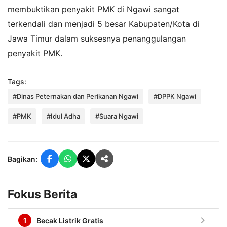
membuktikan penyakit PMK di Ngawi sangat
terkendali dan menjadi 5 besar Kabupaten/Kota di
Jawa Timur dalam suksesnya penanggulangan
penyakit PMK.
Tags:
#Dinas Peternakan dan Perikanan Ngawi
#DPPK Ngawi
#PMK
#Idul Adha
#Suara Ngawi
Bagikan:
Fokus Berita
chevron_right
1
Becak Listrik Gratis