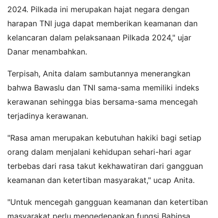
2024. Pilkada ini merupakan hajat negara dengan
harapan TNI juga dapat memberikan keamanan dan
kelancaran dalam pelaksanaan Pilkada 2024," ujar
Danar menambahkan.
Terpisah, Anita dalam sambutannya menerangkan
bahwa Bawaslu dan TNI sama-sama memiliki indeks
kerawanan sehingga bias bersama-sama mencegah
terjadinya kerawanan.
"Rasa aman merupakan kebutuhan hakiki bagi setiap
orang dalam menjalani kehidupan sehari-hari agar
terbebas dari rasa takut kekhawatiran dari gangguan
keamanan dan ketertiban masyarakat," ucap Anita.
"Untuk mencegah gangguan keamanan dan ketertiban
masyarakat perlu mengedepankan fungsi Babinsa