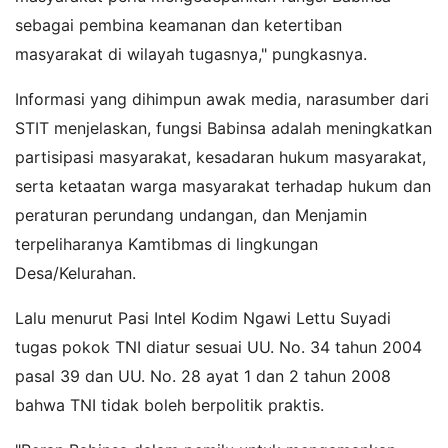
sebagai pembina keamanan dan ketertiban
masyarakat di wilayah tugasnya," pungkasnya.
Informasi yang dihimpun awak media, narasumber dari
STIT menjelaskan, fungsi Babinsa adalah meningkatkan
partisipasi masyarakat, kesadaran hukum masyarakat,
serta ketaatan warga masyarakat terhadap hukum dan
peraturan perundang undangan, dan Menjamin
terpeliharanya Kamtibmas di lingkungan
Desa/Kelurahan.
Play8Movies
,
Play8Movie
Lalu menurut Pasi Intel Kodim Ngawi Lettu Suyadi
tugas pokok TNI diatur sesuai UU. No. 34 tahun 2004
pasal 39 dan UU. No. 28 ayat 1 dan 2 tahun 2008
bahwa TNI tidak boleh berpolitik praktis.