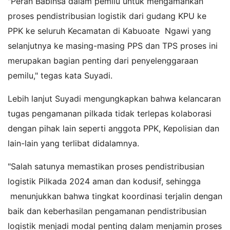
"Peran Babinsa dalam pemilu untuk mengamankan
proses pendistribusian logistik dari gudang KPU ke
PPK ke seluruh Kecamatan di Kabuoate Ngawi yang
selanjutnya ke masing-masing PPS dan TPS proses ini
merupakan bagian penting dari penyelenggaraan
pemilu," tegas kata Suyadi.
Lebih lanjut Suyadi mengungkapkan bahwa kelancaran
tugas pengamanan pilkada tidak terlepas kolaborasi
dengan pihak lain seperti anggota PPK, Kepolisian dan
lain-lain yang terlibat didalamnya.
"Salah satunya memastikan proses pendistribusian
logistik Pilkada 2024 aman dan kodusif, sehingga
menunjukkan bahwa tingkat koordinasi terjalin dengan
baik dan keberhasilan pengamanan pendistribusian
logistik menjadi modal penting dalam menjamin proses