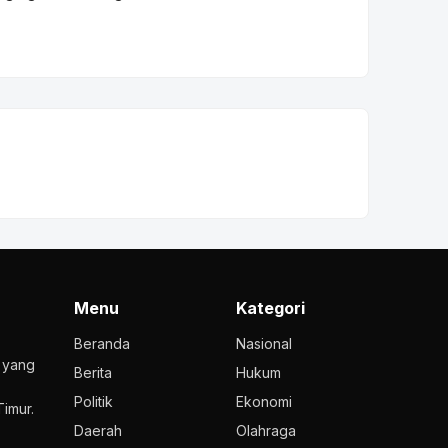
Menu
Kategori
Beranda
Nasional
l yang
Berita
Hukum
Politik
Ekonomi
imur.
Daerah
Olahraga