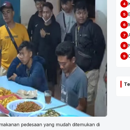
4
5
6
7
8
9
Te
 makanan pedesaan yang mudah ditemukan di