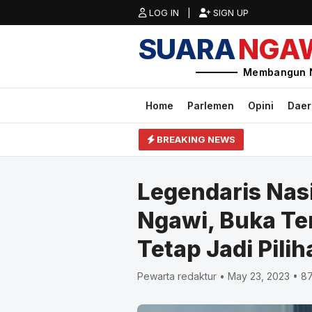
LOG IN |
SIGN UP
SUARA
NGA
Membangun 
Home
Parlemen
Opini
Dae
BREAKING NEWS
Legendaris Nas
Ngawi, Buka T
Tetap Jadi Pilih
Pewarta redaktur • May 23, 2023 • 8