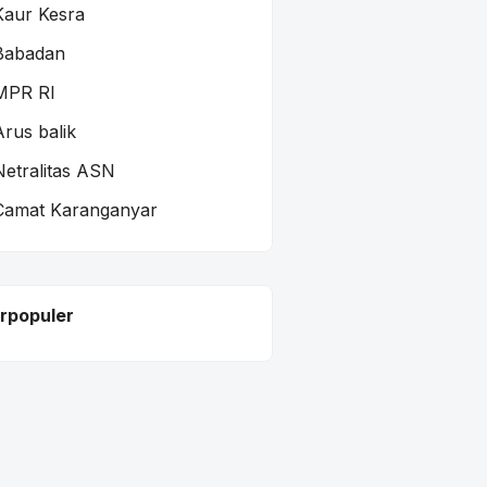
Kaur Kesra
Babadan
MPR RI
Arus balik
Netralitas ASN
Camat Karanganyar
rpopuler