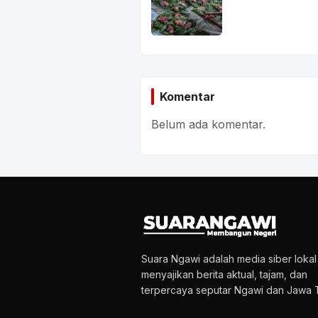
Komentar
Belum ada komentar.
Suara Ngawi adalah media siber loka
menyajikan berita aktual, tajam, dan
terpercaya seputar Ngawi dan Jawa T