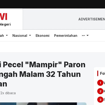
WI
ADVERTISEME
Negeri
rah
Nasional
Ekonomi
Pemerintahan
i Pecel "Mampir" Paron
engah Malam 32 Tahun
Fo
an
1
2
72x dibaca
3