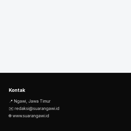
Kontak
📍 Ngawi, Jawa Timur
✉️ redaksi@suarangawi.id
🌐 www.suarangawi.id