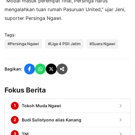
"Modal masuk perempat final, Persinga harus
mengalahkan tuan rumah Pasuruan United," ujar Jeni,
suporter Persinga Ngawi.
Tags:
#Persinga Ngawi
#Liga 4 PSII Jatim
#Suara Ngawi
Bagikan:
Fokus Berita
chevron_right
1
Tokoh Muda Ngawi
chevron_right
2
Budi Sulistyono alias Kanang
chevron_right
3
TNI