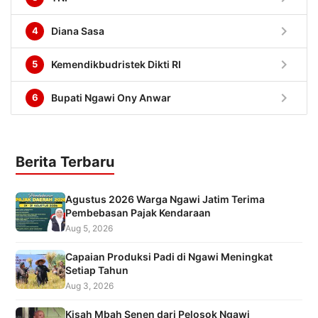
chevron_right
4
Diana Sasa
chevron_right
5
Kemendikbudristek Dikti RI
chevron_right
6
Bupati Ngawi Ony Anwar
Berita Terbaru
Agustus 2026 Warga Ngawi Jatim Terima
Pembebasan Pajak Kendaraan
Aug 5, 2026
Capaian Produksi Padi di Ngawi Meningkat
Setiap Tahun
Aug 3, 2026
Kisah Mbah Senen dari Pelosok Ngawi