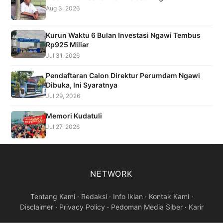
Aug 3, 2026
Kurun Waktu 6 Bulan Investasi Ngawi Tembus
Rp925 Miliar
Jul 31, 2026
Pendaftaran Calon Direktur Perumdam Ngawi
Dibuka, Ini Syaratnya
Jul 29, 2026
Memori Kudatuli
Jul 27, 2026
NETWORK
Tentang Kami
·
Redaksi
·
Info Iklan
·
Kontak Kami
·
Disclaimer
·
Privacy Policy
·
Pedoman Media Siber
·
Karir