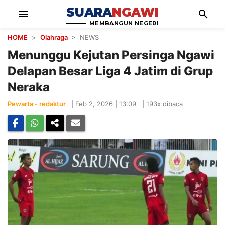
SUARA
NGAWI
menu
search
MEMBANGUN NEGERI
HOME
>
Olahraga
> NEWS
Menunggu Kejutan Persinga Ngawi
Delapan Besar Liga 4 Jatim di Grup
Neraka
Pewarta - redaktur
|
Feb 2, 2026 | 13:09
|
193x dibaca