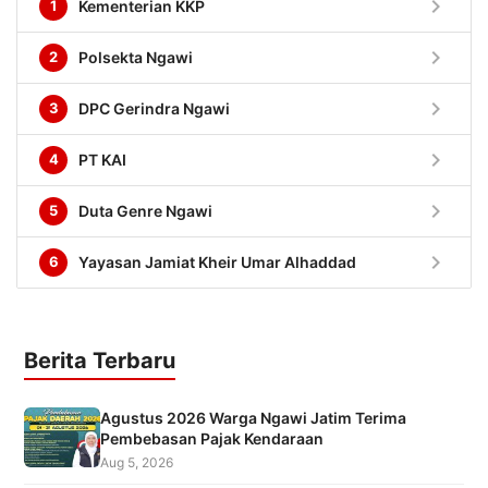
chevron_right
1
Kementerian KKP
chevron_right
2
Polsekta Ngawi
chevron_right
3
DPC Gerindra Ngawi
chevron_right
4
PT KAI
chevron_right
5
Duta Genre Ngawi
chevron_right
6
Yayasan Jamiat Kheir Umar Alhaddad
Berita Terbaru
Agustus 2026 Warga Ngawi Jatim Terima
Pembebasan Pajak Kendaraan
Aug 5, 2026