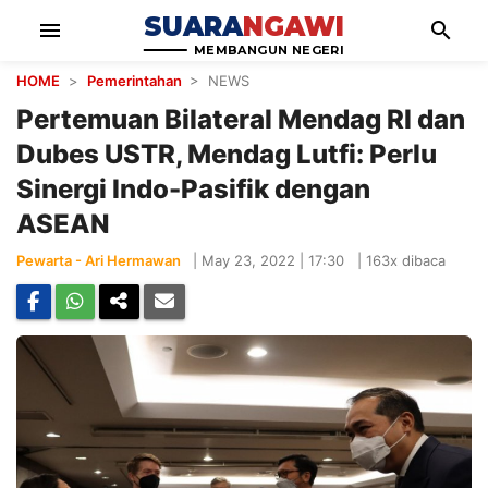
SUARA
NGAWI
menu
search
MEMBANGUN NEGERI
HOME
>
Pemerintahan
> NEWS
Pertemuan Bilateral Mendag RI dan
Dubes USTR, Mendag Lutfi: Perlu
Sinergi Indo-Pasifik dengan
ASEAN
Pewarta - Ari Hermawan
|
May 23, 2022 | 17:30
|
163x dibaca