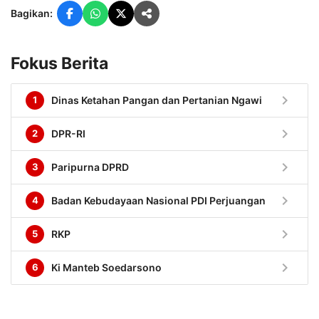
Bagikan:
Fokus Berita
chevron_right
1
Dinas Ketahan Pangan dan Pertanian Ngawi
chevron_right
2
DPR-RI
chevron_right
3
Paripurna DPRD
chevron_right
4
Badan Kebudayaan Nasional PDI Perjuangan
chevron_right
5
RKP
chevron_right
6
Ki Manteb Soedarsono