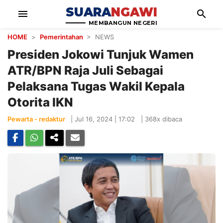
SUARA
NGAWI
menu
search
MEMBANGUN NEGERI
HOME
>
Pemerintahan
> NEWS
Presiden Jokowi Tunjuk Wamen
ATR/BPN Raja Juli Sebagai
Pelaksana Tugas Wakil Kepala
Otorita IKN
Pewarta - redaktur
|
Jul 16, 2024 | 17:02
|
368x dibaca