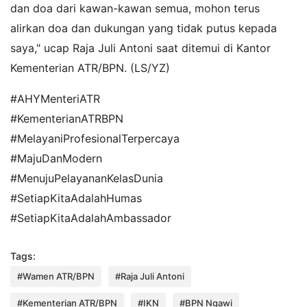
dan doa dari kawan-kawan semua, mohon terus
alirkan doa dan dukungan yang tidak putus kepada
saya," ucap Raja Juli Antoni saat ditemui di Kantor
Kementerian ATR/BPN. (LS/YZ)
#AHYMenteriATR
#KementerianATRBPN
#MelayaniProfesionalTerpercaya
#MajuDanModern
#MenujuPelayananKelasDunia
#SetiapKitaAdalahHumas
#SetiapKitaAdalahAmbassador
Tags:
#Wamen ATR/BPN
#Raja Juli Antoni
#Kementerian ATR/BPN
#IKN
#BPN Ngawi