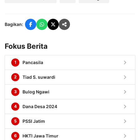
Bagikan:
Fokus Berita
chevron_right
1
Pancasila
chevron_right
2
Tiad S. suwardi
chevron_right
3
Bulog Ngawi
chevron_right
4
Dana Desa 2024
chevron_right
5
PSSI Jatim
chevron_right
6
HKTI Jawa Timur