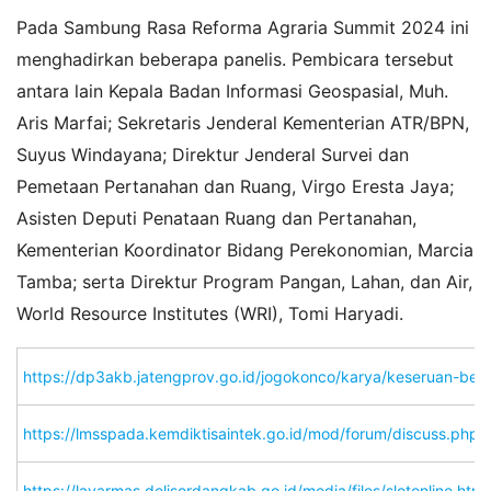
Pada Sambung Rasa Reforma Agraria Summit 2024 ini
menghadirkan beberapa panelis. Pembicara tersebut
antara lain Kepala Badan Informasi Geospasial, Muh.
Aris Marfai; Sekretaris Jenderal Kementerian ATR/BPN,
Suyus Windayana; Direktur Jenderal Survei dan
Pemetaan Pertanahan dan Ruang, Virgo Eresta Jaya;
Asisten Deputi Penataan Ruang dan Pertanahan,
Kementerian Koordinator Bidang Perekonomian, Marcia
Tamba; serta Direktur Program Pangan, Lahan, dan Air,
World Resource Institutes (WRI), Tomi Haryadi.
https://dp3akb.jatengprov.go.id/jogokonco/karya/keseruan-bermai
https://lmsspada.kemdiktisaintek.go.id/mod/forum/discuss.ph
https://layarmas.deliserdangkab.go.id/media/files/slotonline.html