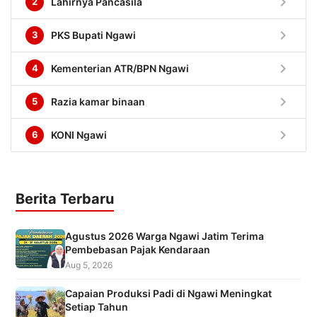
chevron_right
2
Lahirnya Pancasila
chevron_right
3
PKS Bupati Ngawi
chevron_right
4
Kementerian ATR/BPN Ngawi
chevron_right
5
Razia kamar binaan
chevron_right
6
KONI Ngawi
Berita Terbaru
Agustus 2026 Warga Ngawi Jatim Terima
Pembebasan Pajak Kendaraan
Aug 5, 2026
Capaian Produksi Padi di Ngawi Meningkat
Setiap Tahun