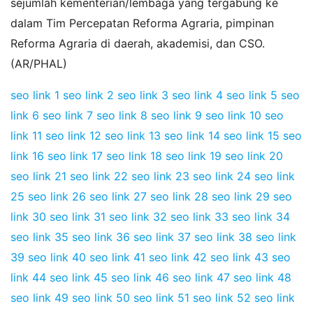
sejumlah kementerian/lembaga yang tergabung ke
dalam Tim Percepatan Reforma Agraria, pimpinan
Reforma Agraria di daerah, akademisi, dan CSO.
(AR/PHAL)
seo link 1
seo link 2
seo link 3
seo link 4
seo link 5
seo
link 6
seo link 7
seo link 8
seo link 9
seo link 10
seo
link 11
seo link 12
seo link 13
seo link 14
seo link 15
seo
link 16
seo link 17
seo link 18
seo link 19
seo link 20
seo link 21
seo link 22
seo link 23
seo link 24
seo link
25
seo link 26
seo link 27
seo link 28
seo link 29
seo
link 30
seo link 31
seo link 32
seo link 33
seo link 34
seo link 35
seo link 36
seo link 37
seo link 38
seo link
39
seo link 40
seo link 41
seo link 42
seo link 43
seo
link 44
seo link 45
seo link 46
seo link 47
seo link 48
seo link 49
seo link 50
seo link 51
seo link 52
seo link