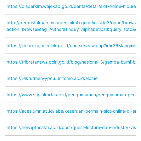
https://disperkim.wajokab.go.id/berita/detail/slot-online-hib
http://perpustakaan.muaraenimkab.go.id/inlislite3/opac/browse?
action=browse&tag=Author&findBy=Alphabetical&query=toto
https://elearning.menlhk.go.id/course/view.php?id=36&lang=id
https://tribratanews.polri.go.id/blog/nasional-3/gempa-bumi
https://rekrutmen-ypcu.unitomo.ac.id/Home
https://www.stipjakarta.ac.id/pengumuman/pengumuman-pendafta
https://aces.umn.ac.id/labs/keseruan-bermain-slot-online-di-era-
https://new.iptrisakti.ac.id/post/guest-lecture-dan-industry-visi