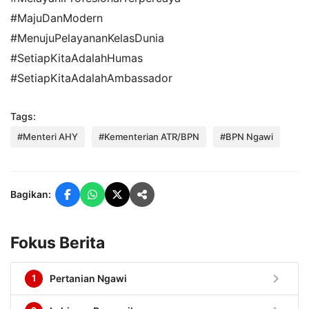
#MajuDanModern
#MenujuPelayananKelasDunia
#SetiapKitaAdalahHumas
#SetiapKitaAdalahAmbassador
Tags:
#Menteri AHY
#Kementerian ATR/BPN
#BPN Ngawi
Bagikan:
Fokus Berita
chevron_right
1
Pertanian Ngawi