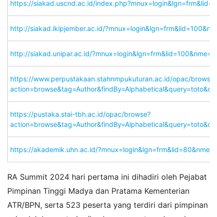
https://siakad.uscnd.ac.id/index.php?mnux=login&lgn=frm&
http://siakad.ikipjember.ac.id/?mnux=login&lgn=frm&lid=10
http://siakad.unipar.ac.id/?mnux=login&lgn=frm&lid=100&nm
https://www.perpustakaan.stahnmpukuturan.ac.id/opac/browse
action=browse&tag=Author&findBy=Alphabetical&query=toto
https://pustaka.stai-tbh.ac.id/opac/browse?
action=browse&tag=Author&findBy=Alphabetical&query=toto
https://akademik.uhn.ac.id/?mnux=login&lgn=frm&lid=80&nm
RA Summit 2024 hari pertama ini dihadiri oleh Pejabat
Pimpinan Tinggi Madya dan Pratama Kementerian
ATR/BPN, serta 523 peserta yang terdiri dari pimpinan