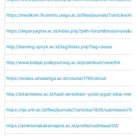
https://medikom.fkominfo.uniga.ac.id/files/journals/1/articles/
https://akperyagma.ac.id/index.php?pilih=forum&modul=yes&a
http://learning.upnyk.ac.id/tag/index.php?tag=desss
http://www.belajar.polikpsorong.ac.id/praktikum/view/64
https://eclass.uinsalatiga.ac.id/course/1740/about
http://stkipmelawi.ac.id/hasil-akreditasi--prodi-pgsd-stkip-mel
https://ojs.unh.ac.id/files/journals/1/articles/1806/submission
https://amiktomakakamajene.ac.id/profile/nadhilaaa109/