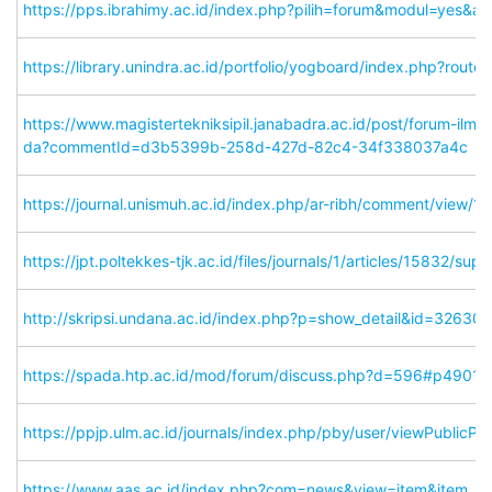
https://pps.ibrahimy.ac.id/index.php?pilih=forum&modul=yes&a
https://library.unindra.ac.id/portfolio/yogboard/index.php?rout
https://www.magistertekniksipil.janabadra.ac.id/post/forum-i
da?commentId=d3b5399b-258d-427d-82c4-34f338037a4c
https://journal.unismuh.ac.id/index.php/ar-ribh/comment/view/1
https://jpt.poltekkes-tjk.ac.id/files/journals/1/articles/15832/
http://skripsi.undana.ac.id/index.php?p=show_detail&id=32630
https://spada.htp.ac.id/mod/forum/discuss.php?d=596#p49013
https://ppjp.ulm.ac.id/journals/index.php/pby/user/viewPublicPr
https://www.aas.ac.id/index.php?com=news&view=item&item_i