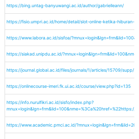
https://bing.untag-banyuwangi.ac.id/author/gabrielleann/
https://fisio.umpri.ac.id/home/detail/slot-online-ketika-hiburan
https://www.labora.ac.id/sisfoa/?mnux=login&lgn=frm&lid=
https://siakad.unipdu.ac.id/?mnux=login&lgn=frm&lid=100&
https://journal.global.ac.id/files/journals/1/articles/15709/supp
https://onlinecourse-imeri.fk.ui.ac.id/course/view.php?id=135
https://info.nurulfikri.ac.id/sisfo/index.php?
mnux=login&lgn=frm&lid=100&nme=%3Ca%20href=%22https://
https://www.academic.pmci.ac.id/?mnux=login&lgn=frm&lid=