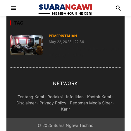
SUARA
NGAWI
menu
search
MEMBANGUN NEGERI
TAG
PEMERINTAHAN
May 22, 2023 | 22:36
DPRD Ngawi Kunker ke Jombang
Ini yang Dibahas
NETWORK
Tentang Kami
·
Redaksi
·
Info Iklan
·
Kontak Kami
·
Disclaimer
·
Privacy Policy
·
Pedoman Media Siber
·
Karir
© 2025 Suara Ngawi Techno