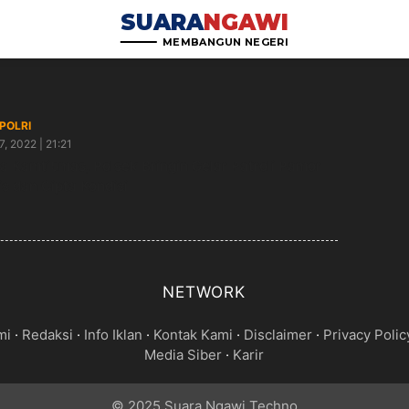
SUARA
NGAWI
MEMBANGUN NEGERI
/POLRI
7, 2022 | 21:21
a Kamtibmas, Polsek Bringin Gelar Patroli Pamor
is dan Cipta Kondisi
NETWORK
mi
·
Redaksi
·
Info Iklan
·
Kontak Kami
·
Disclaimer
·
Privacy Polic
Media Siber
·
Karir
© 2025 Suara Ngawi Techno