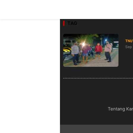
TAG
TNI
Sep 
Jag
Ker
Tentang Ka