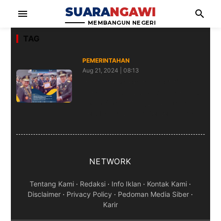
SUARA
NGAWI
menu
search
MEMBANGUN NEGERI
TAG
PEMERINTAHAN
Aug 21, 2024 | 08:13
Dukung Percepatan Sertifikasi
Tanah di Pulau Nusakambangan,
Kementerian ATR/BPN Terima
Penghargaan dari Kemenkumham
NETWORK
Tentang Kami
·
Redaksi
·
Info Iklan
·
Kontak Kami
·
Disclaimer
·
Privacy Policy
·
Pedoman Media Siber
·
Karir