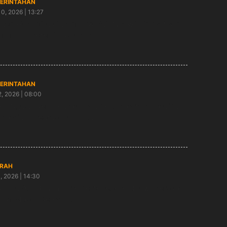
ERINTAHAN
10, 2026 | 13:27
en Halalbihalal Bank Syariah Ngawi Tingkatkan
ergi Tim Setelah Lebaran
ERINTAHAN
2, 2026 | 08:00
D Ngawi Gelar Paripurna LKPJ, Bupati Sampaikan
Capaian Prestasi dan PAD
RAH
1, 2026 | 14:30
umda Air Minum Tirto Kertonegoro Ngawi Bersiap
api Musim Kemarau