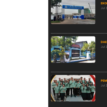
EKO
Jul 
Kur
Mil
DAE
Jul 
Pen
Ini
PEM
Jul 
Apl
2 K