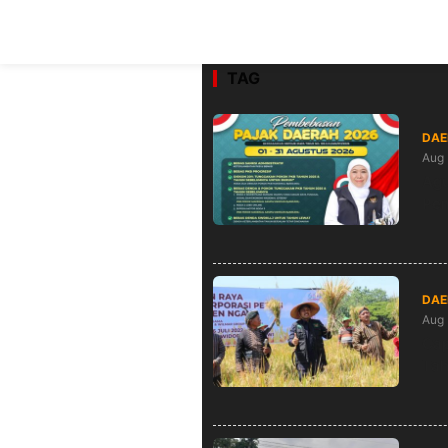
TAG
DAE
Aug 
Agu
Pem
DAE
Aug 
Cap
Ta