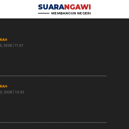
SUARA
NGAWI
MEMBANGUN NEGERI
RAH
5, 2026 | 11:37
stus 2026 Warga Ngawi Jatim Terima
bebasan Pajak Kendaraan
RAH
3, 2026 | 13:32
aian Produksi Padi di Ngawi Meningkat Setiap
hun