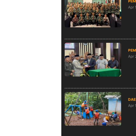
PEM
Apr 
Mom
Sin
PEM
Apr 
DPR
25 
DAE
Apr 
Per
Had