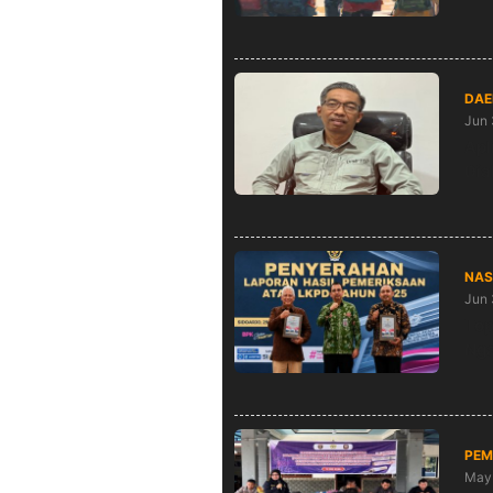
DAE
Jun 
Apl
Dia
NAS
Jun 
Top
Nga
PEM
May 