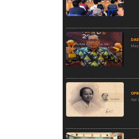
Pem
Bag
DAE
May 
Pre
Sa
OPIN
Apr 
Kar