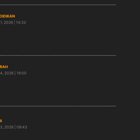
DIDIKAN
21, 2026 | 14:32
CARKAN, Strategi BPR Syariah Perseroda Ngawi
kuat Budaya Menabung Pelajar
RAH
14, 2026 | 16:00
kuat Sinergi Pengendalian Inflasi, Setda Ngawi
ar Capacity Building TPID
I
13, 2026 | 08:43
h Mengantar Sekolah