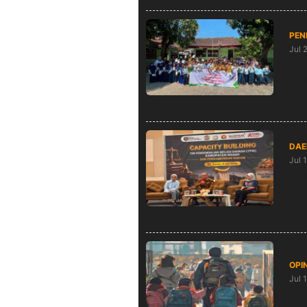
PEN
Jul 
GEN
Per
DAE
Jul 
Per
Gel
OPIN
Jul 
Aya