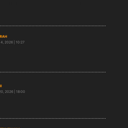
kab Ngawi Gencar Sosialisasi Jeratan Pidana
i Pemilik Rokok Tanpa Cukai
RAH
4, 2026 | 10:27
stasi Gemilang BPR Syariah Ngawi Perseroda
bet TOP BUMD Award 2026
I
20, 2026 | 18:00
dinah: Tak Sekadar Adinda Kartini