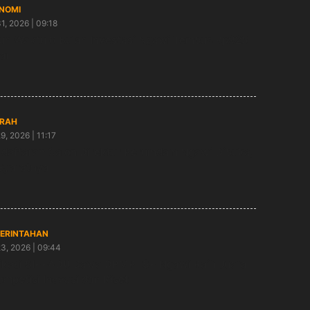
NOMI
31, 2026 | 09:18
un Waktu 6 Bulan Investasi Ngawi Tembus Rp925
iar
RAH
29, 2026 | 11:17
daftaran Calon Direktur Perumdam Ngawi Dibuka,
 Syaratnya
ERINTAHAN
23, 2026 | 09:44
ikasi SIPPADU Bawa DPMPTSP Ngawi Raih Juara
ompetisi Inovasi dan Riset