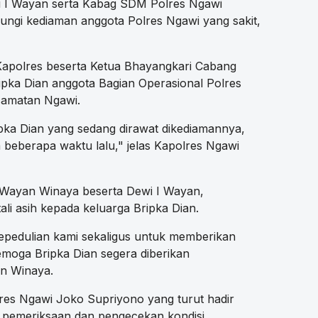
 I Wayan serta Kabag SDM Polres Ngawi
gi kediaman anggota Polres Ngawi yang sakit,
 Kapolres beserta Ketua Bhayangkari Cabang
pka Dian anggota Bagian Operasional Polres
camatan Ngawi.
ripka Dian yang sedang dirawat dikediamannya,
 beberapa waktu lalu," jelas Kapolres Ngawi
 Wayan Winaya beserta Dewi I Wayan,
li asih kepada keluarga Bripka Dian.
kepedulian kami sekaligus untuk memberikan
moga Bripka Dian segera diberikan
n Winaya.
lres Ngawi Joko Supriyono yang turut hadir
 pemeriksaan dan pengecekan kondisi