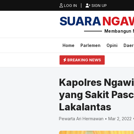
LOG IN |
SIGN UP
SUARA
NGA
Membangun 
Home
Parlemen
Opini
Dae
BREAKING NEWS
Kapolres Ngawi
yang Sakit Pas
Lakalantas
Pewarta Ari Hermawan • Mar 2, 2022 