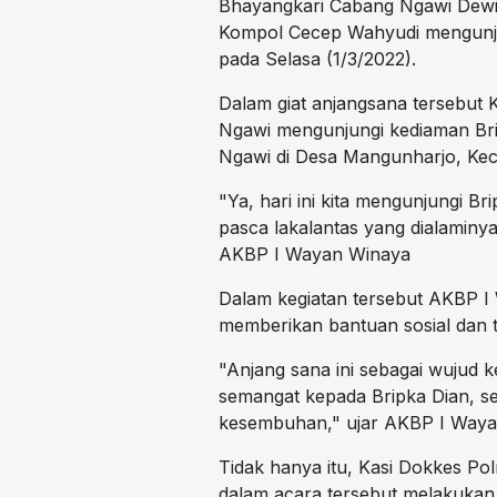
Bhayangkari Cabang Ngawi Dewi
Kompol Cecep Wahyudi mengunjun
pada Selasa (1/3/2022).
Dalam giat anjangsana tersebut
Ngawi mengunjungi kediaman Bri
Ngawi di Desa Mangunharjo, Ke
"Ya, hari ini kita mengunjungi B
pasca lakalantas yang dialaminya
AKBP I Wayan Winaya
Dalam kegiatan tersebut AKBP I
memberikan bantuan sosial dan ta
"Anjang sana ini sebagai wujud 
semangat kepada Bripka Dian, se
kesembuhan," ujar AKBP I Waya
Tidak hanya itu, Kasi Dokkes Po
dalam acara tersebut melakukan