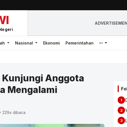
WI
ADVERTISEME
Negeri
rah
Nasional
Ekonomi
Pemerintahan
 Kunjungi Anggota
ca Mengalami
Fo
1
2
• 229x dibaca
3