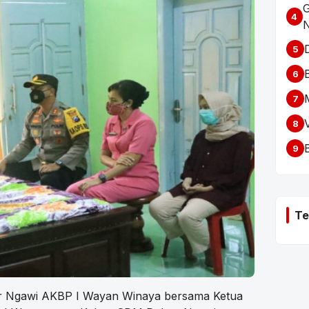
G
4
5
6
7
8
9
Te
or Ngawi AKBP I Wayan Winaya bersama Ketua