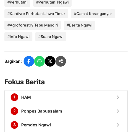
#Perhutani
#Perhutani Ngawi
#Kardivre Perhutani Jawa Timur
#Camat Karanganyar
#Agroforestry Tebu Mandiri
#Berita Ngawi
#Info Ngawi
#Suara Ngawi
Bagikan:
Fokus Berita
chevron_right
1
HAM
chevron_right
2
Ponpes Babussalam
chevron_right
3
Pemdes Ngawi