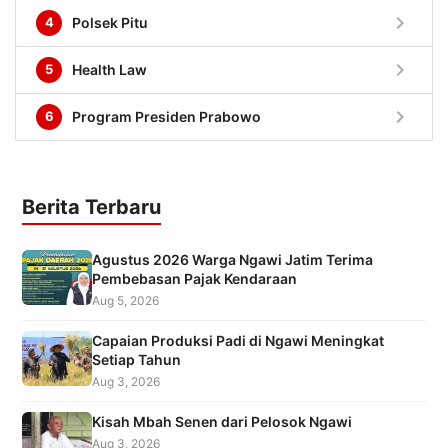
chevron_right
4
Polsek Pitu
chevron_right
5
Health Law
chevron_right
6
Program Presiden Prabowo
Berita Terbaru
Agustus 2026 Warga Ngawi Jatim Terima
Pembebasan Pajak Kendaraan
Aug 5, 2026
Capaian Produksi Padi di Ngawi Meningkat
Setiap Tahun
Aug 3, 2026
Kisah Mbah Senen dari Pelosok Ngawi
Aug 3, 2026