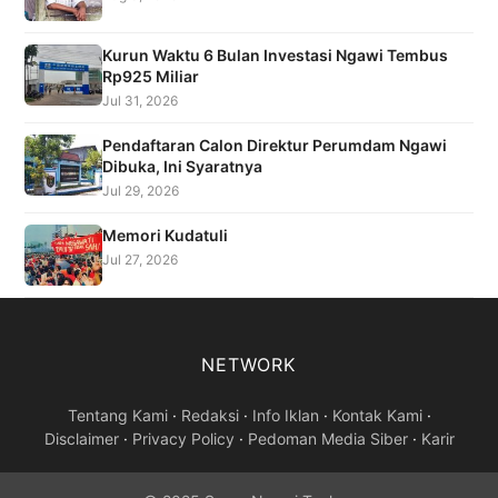
Kurun Waktu 6 Bulan Investasi Ngawi Tembus
Rp925 Miliar
Jul 31, 2026
Pendaftaran Calon Direktur Perumdam Ngawi
Dibuka, Ini Syaratnya
Jul 29, 2026
Memori Kudatuli
Jul 27, 2026
NETWORK
Tentang Kami
·
Redaksi
·
Info Iklan
·
Kontak Kami
·
Disclaimer
·
Privacy Policy
·
Pedoman Media Siber
·
Karir