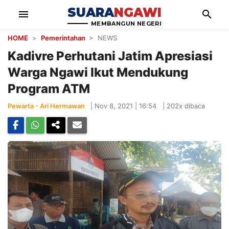
SUARA
NGAWI
menu
search
MEMBANGUN NEGERI
HOME
>
Pemerintahan
> NEWS
Kadivre Perhutani Jatim Apresiasi
Warga Ngawi Ikut Mendukung
Program ATM
Pewarta - Ari Hermawan
|
Nov 8, 2021 | 16:54
|
202x dibaca