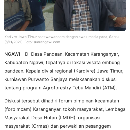
Kadivre Jawa Timur saat wawancara dengan awak media pada, Sabtu
(6/11/2021). Foto: suarangawi.com
NGAWI
- Di Desa Pandean, Kecamatan Karanganyar,
Kabupaten Ngawi, tepatnya di lokasi wisata embung
pandean. Kepala divisi regional (Kardivre) Jawa Timur,
Kurniawan Purwanto Sanjaya melaksanakan diskusi
tentang program Agroforestry Tebu Mandiri (ATM).
Diskusi tersebut dihadiri forum pimpinan kecamatan
(forpimcam) Karanganyar, tokoh masyarakat, Lembaga
Masyarakat Desa Hutan (LMDH), organisasi
masyarakat (Ormas) dan perwakilan pesanggem