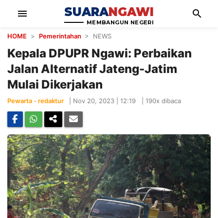
SUARA
NGAWI
menu
search
MEMBANGUN NEGERI
HOME
>
Pemerintahan
> NEWS
Kepala DPUPR Ngawi: Perbaikan
Jalan Alternatif Jateng-Jatim
Mulai Dikerjakan
Pewarta - redaktur
|
Nov 20, 2023 | 12:19
|
190x dibaca