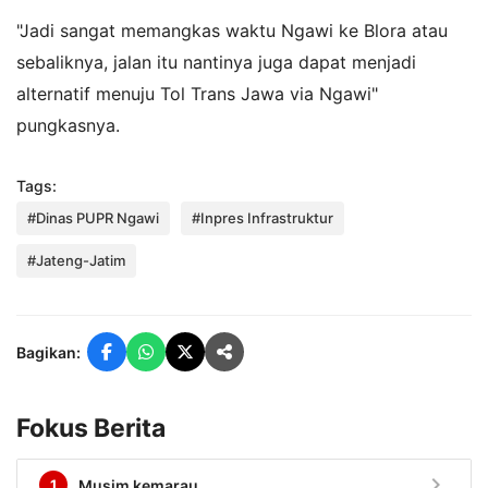
"Jadi sangat memangkas waktu Ngawi ke Blora atau
sebaliknya, jalan itu nantinya juga dapat menjadi
alternatif menuju Tol Trans Jawa via Ngawi"
pungkasnya.
Tags:
#Dinas PUPR Ngawi
#Inpres Infrastruktur
#Jateng-Jatim
Bagikan:
Fokus Berita
chevron_right
1
Musim kemarau