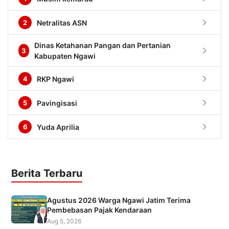
chevron_right
2
Netralitas ASN
Dinas Ketahanan Pangan dan Pertanian
chevron_right
3
Kabupaten Ngawi
chevron_right
4
RKP Ngawi
chevron_right
5
Pavingisasi
chevron_right
6
Yuda Aprilia
Berita Terbaru
Agustus 2026 Warga Ngawi Jatim Terima
Pembebasan Pajak Kendaraan
Aug 5, 2026