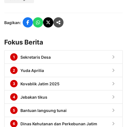
Bagikan:
Fokus Berita
chevron_right
1
Sekretaris Desa
chevron_right
2
Yuda Aprilia
chevron_right
3
Kovablik Jatim 2025
chevron_right
4
Jebakan tikus
chevron_right
5
Bantuan langsung tunai
chevron_right
6
Dinas Kehutanan dan Perkebunan Jatim