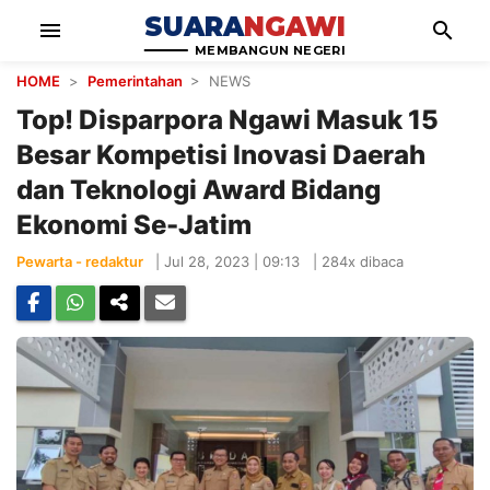
SUARA
NGAWI
menu
search
MEMBANGUN NEGERI
HOME
>
Pemerintahan
> NEWS
Top! Disparpora Ngawi Masuk 15
Besar Kompetisi Inovasi Daerah
dan Teknologi Award Bidang
Ekonomi Se-Jatim
Pewarta - redaktur
|
Jul 28, 2023 | 09:13
|
284x dibaca