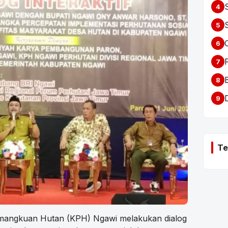
4
5
6
7
8
9
Te
emangkuan Hutan (KPH) Ngawi melakukan dialog