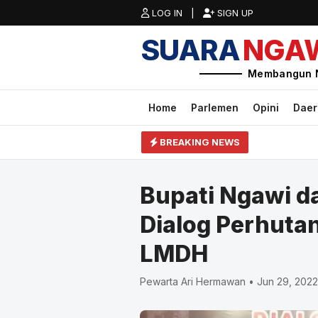
LOG IN |
SIGN UP
SUARA
NGA
Membangun 
Home
Parlemen
Opini
Dae
BREAKING NEWS
Bupati Ngawi d
Dialog Perhuta
LMDH
Pewarta Ari Hermawan • Jun 29, 2022