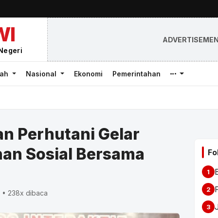
WI
ADVERTISEME
Negeri
rah
Nasional
Ekonomi
Pemerintahan
an Perhutani Gelar
nan Sosial Bersama
Fo
1
2
 • 238x dibaca
3