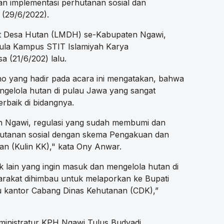
tan implementasi perhutanan sosial dan
 (29/6/2022).
t Desa Hutan (LMDH) se-Kabupaten Ngawi,
 Aula Kampus STIT Islamiyah Karya
 (21/6/202) lalu.
 yang hadir pada acara ini mengatakan, bahwa
engelola hutan di pulau Jawa yang sangat
rbaik di bidangnya.
n Ngawi, regulasi yang sudah membumi dan
hutanan sosial dengan skema Pengakuan dan
an (Kulin KK)," kata Ony Anwar.
k lain yang ingin masuk dan mengelola hutan di
rakat dihimbau untuk melaporkan ke Bupati
u kantor Cabang Dinas Kehutanan (CDK),”
inistratur KPH Ngawi Tulus Budyadi