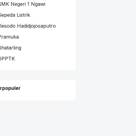
SMK Negeri 1 Ngawi
Sepeda Listrik
Oesodo Hadidjojosaputro
Pramuka
Bhatarling
DPPTK
rpopuler