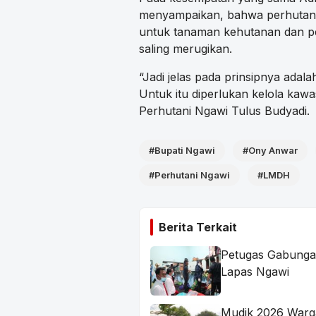
menyampaikan, bahwa perhutanan
untuk tanaman kehutanan dan pe
saling merugikan.
“Jadi jelas pada prinsipnya adal
Untuk itu diperlukan kelola ka
Perhutani Ngawi Tulus Budyadi.
#Bupati Ngawi
#Ony Anwar
#Perhutani Ngawi
#LMDH
Berita Terkait
Petugas Gabungan
Lapas Ngawi
Mudik 2026 Warg