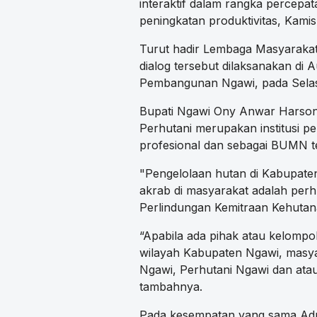
interaktif dalam rangka percepa
peningkatan produktivitas, Kamis
Turut hadir Lembaga Masyaraka
dialog tersebut dilaksanakan di
Pembangunan Ngawi, pada Selasa
Bupati Ngawi Ony Anwar Harsono
Perhutani merupakan institusi p
profesional dan sebagai BUMN te
"Pengelolaan hutan di Kabupate
akrab di masyarakat adalah per
Perlindungan Kemitraan Kehutan
“Apabila ada pihak atau kelompo
wilayah Kabupaten Ngawi, masya
Ngawi, Perhutani Ngawi dan ata
tambahnya.
Pada kesempatan yang sama Adm