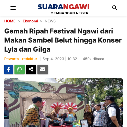
SUARA
NGAWI
menu
search
MEMBANGUN NEGERI
HOME
>
Ekonomi
> NEWS
Gemah Ripah Festival Ngawi dari
Makan Sambel Belut hingga Konser
Lyla dan Gilga
Pewarta - redaktur
|
Sep 4, 2023 | 10:32
|
459x dibaca