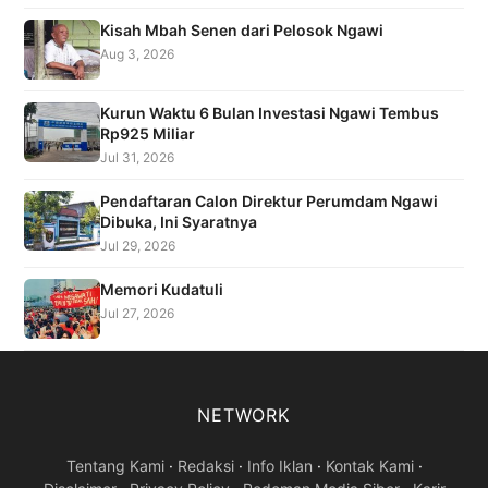
Kisah Mbah Senen dari Pelosok Ngawi
Aug 3, 2026
Kurun Waktu 6 Bulan Investasi Ngawi Tembus
Rp925 Miliar
Jul 31, 2026
Pendaftaran Calon Direktur Perumdam Ngawi
Dibuka, Ini Syaratnya
Jul 29, 2026
Memori Kudatuli
Jul 27, 2026
NETWORK
Tentang Kami
·
Redaksi
·
Info Iklan
·
Kontak Kami
·