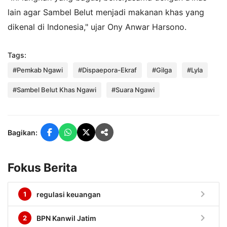
lain agar Sambel Belut menjadi makanan khas yang
dikenal di Indonesia," ujar Ony Anwar Harsono.
Tags:
#Pemkab Ngawi
#Dispaepora-Ekraf
#Gilga
#Lyla
#Sambel Belut Khas Ngawi
#Suara Ngawi
Bagikan:
Fokus Berita
chevron_right
1
regulasi keuangan
chevron_right
2
BPN Kanwil Jatim