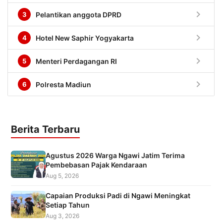
chevron_right
3
Pelantikan anggota DPRD
chevron_right
4
Hotel New Saphir Yogyakarta
chevron_right
5
Menteri Perdagangan RI
chevron_right
6
Polresta Madiun
Berita Terbaru
Agustus 2026 Warga Ngawi Jatim Terima
Pembebasan Pajak Kendaraan
Aug 5, 2026
Capaian Produksi Padi di Ngawi Meningkat
Setiap Tahun
Aug 3, 2026