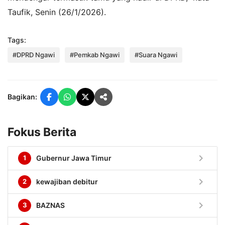
Taufik, Senin (26/1/2026).
Tags:
#DPRD Ngawi
#Pemkab Ngawi
#Suara Ngawi
Bagikan:
Fokus Berita
chevron_right
1
Gubernur Jawa Timur
chevron_right
2
kewajiban debitur
chevron_right
3
BAZNAS