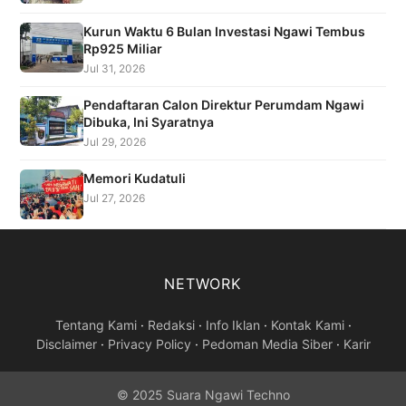
Kurun Waktu 6 Bulan Investasi Ngawi Tembus
Rp925 Miliar
Jul 31, 2026
Pendaftaran Calon Direktur Perumdam Ngawi
Dibuka, Ini Syaratnya
Jul 29, 2026
Memori Kudatuli
Jul 27, 2026
NETWORK
Tentang Kami
·
Redaksi
·
Info Iklan
·
Kontak Kami
·
Disclaimer
·
Privacy Policy
·
Pedoman Media Siber
·
Karir
© 2025 Suara Ngawi Techno