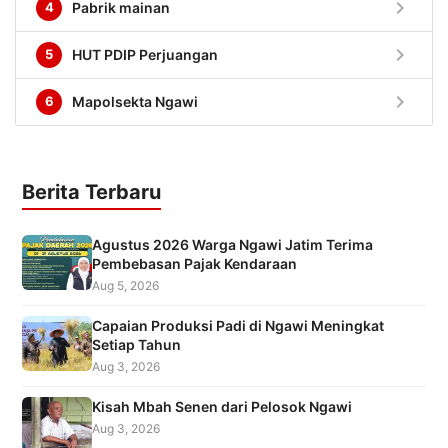
chevron_right
4
Pabrik mainan
chevron_right
5
HUT PDIP Perjuangan
chevron_right
6
Mapolsekta Ngawi
Berita Terbaru
Agustus 2026 Warga Ngawi Jatim Terima
Pembebasan Pajak Kendaraan
Aug 5, 2026
Capaian Produksi Padi di Ngawi Meningkat
Setiap Tahun
Aug 3, 2026
Kisah Mbah Senen dari Pelosok Ngawi
Aug 3, 2026