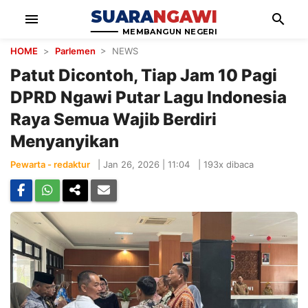
SUARA
NGAWI
menu
search
MEMBANGUN NEGERI
HOME
>
Parlemen
> NEWS
Patut Dicontoh, Tiap Jam 10 Pagi
DPRD Ngawi Putar Lagu Indonesia
Raya Semua Wajib Berdiri
Menyanyikan
Pewarta - redaktur
|
Jan 26, 2026 | 11:04
|
193x dibaca