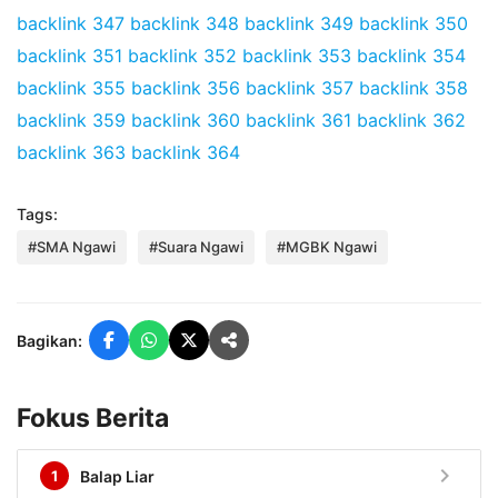
backlink 347
backlink 348
backlink 349
backlink 350
backlink 351
backlink 352
backlink 353
backlink 354
backlink 355
backlink 356
backlink 357
backlink 358
backlink 359
backlink 360
backlink 361
backlink 362
backlink 363
backlink 364
Tags:
#SMA Ngawi
#Suara Ngawi
#MGBK Ngawi
Bagikan:
Fokus Berita
chevron_right
1
Balap Liar