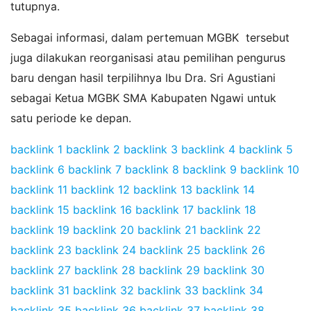
tutupnya.
Sebagai informasi, dalam pertemuan MGBK tersebut
juga dilakukan reorganisasi atau pemilihan pengurus
baru dengan hasil terpilihnya Ibu Dra. Sri Agustiani
sebagai Ketua MGBK SMA Kabupaten Ngawi untuk
satu periode ke depan.
backlink 1
backlink 2
backlink 3
backlink 4
backlink 5
backlink 6
backlink 7
backlink 8
backlink 9
backlink 10
backlink 11
backlink 12
backlink 13
backlink 14
backlink 15
backlink 16
backlink 17
backlink 18
backlink 19
backlink 20
backlink 21
backlink 22
backlink 23
backlink 24
backlink 25
backlink 26
backlink 27
backlink 28
backlink 29
backlink 30
backlink 31
backlink 32
backlink 33
backlink 34
backlink 35
backlink 36
backlink 37
backlink 38