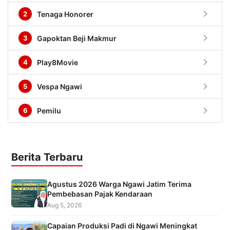
chevron_right
2
Tenaga Honorer
chevron_right
3
Gapoktan Beji Makmur
chevron_right
4
Play8Movie
chevron_right
5
Vespa Ngawi
chevron_right
6
Pemilu
Berita Terbaru
Agustus 2026 Warga Ngawi Jatim Terima
Pembebasan Pajak Kendaraan
Aug 5, 2026
Capaian Produksi Padi di Ngawi Meningkat