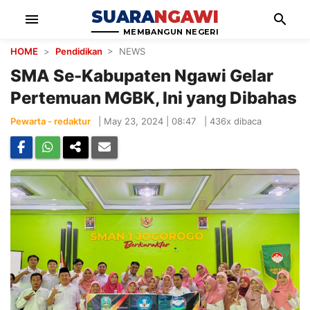
SUARA
NGAWI
menu
search
MEMBANGUN NEGERI
HOME
>
Pendidikan
> NEWS
SMA Se-Kabupaten Ngawi Gelar
Pertemuan MGBK, Ini yang Dibahas
Pewarta - redaktur
|
May 23, 2024 | 08:47
|
436x dibaca