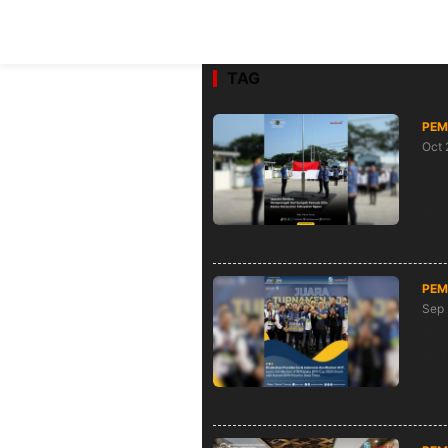
TAG
PEM
Oct 
Kan
Ben
Pe
PEM
Sep 
Pre
Per
Jat