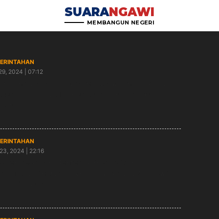
SUARA
NGAWI
MEMBANGUN NEGERI
ERINTAHAN
29, 2024 | 07:12
tor Pertanahan Kabupaten Ngawi Gelar Upacara
dera dalam Rangka Peringatan Hari Sumpah
muda
ERINTAHAN
23, 2024 | 22:16
siden ke-6 dan Menteri AHY Saksikan
tandingan Kejuaraan Voli BPN Cup 2024, Kanwil
im Raih Juara