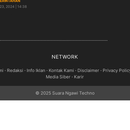
ERINTAHAN
23, 2024 | 14:38
or Pengukuran Perapatan Panjang Batas Kawasan
an Walikukun Selatan dan Geneng di Kabupaten
wi dilaksanakan
NETWORK
mi
·
Redaksi
·
Info Iklan
·
Kontak Kami
·
Disclaimer
·
Privacy Polic
Media Siber
·
Karir
© 2025 Suara Ngawi Techno