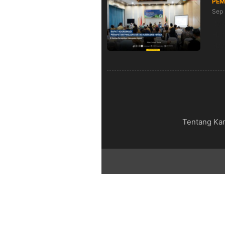
PEM
Sep 
Rak
Hut
Nga
Tentang Ka