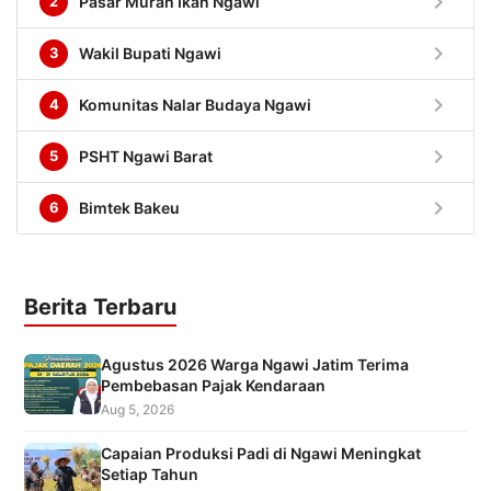
chevron_right
2
Pasar Murah Ikan Ngawi
chevron_right
3
Wakil Bupati Ngawi
chevron_right
4
Komunitas Nalar Budaya Ngawi
chevron_right
5
PSHT Ngawi Barat
chevron_right
6
Bimtek Bakeu
Berita Terbaru
Agustus 2026 Warga Ngawi Jatim Terima
Pembebasan Pajak Kendaraan
Aug 5, 2026
Capaian Produksi Padi di Ngawi Meningkat
Setiap Tahun