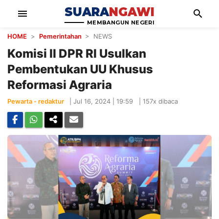
SUARA
NGAWI
menu
search
MEMBANGUN NEGERI
HOME
>
Pemerintahan
> NEWS
Komisi II DPR RI Usulkan
Pembentukan UU Khusus
Reformasi Agraria
Pewarta - redaktur
|
Jul 16, 2024 | 19:59
|
157x dibaca