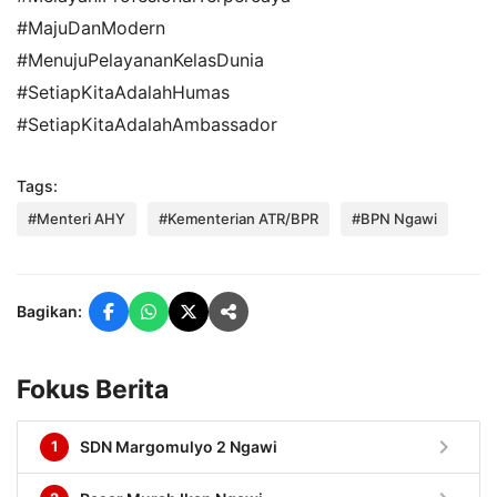
#MajuDanModern
#MenujuPelayananKelasDunia
#SetiapKitaAdalahHumas
#SetiapKitaAdalahAmbassador
Tags:
#Menteri AHY
#Kementerian ATR/BPR
#BPN Ngawi
Bagikan:
Fokus Berita
chevron_right
1
SDN Margomulyo 2 Ngawi