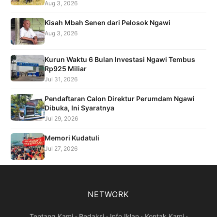
Aug 3, 2026
Kisah Mbah Senen dari Pelosok Ngawi
Aug 3, 2026
Kurun Waktu 6 Bulan Investasi Ngawi Tembus
Rp925 Miliar
Jul 31, 2026
Pendaftaran Calon Direktur Perumdam Ngawi
Dibuka, Ini Syaratnya
Jul 29, 2026
Memori Kudatuli
Jul 27, 2026
NETWORK
Tentang Kami
·
Redaksi
·
Info Iklan
·
Kontak Kami
·